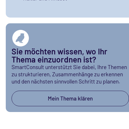
Sie möchten wissen, wo Ihr
Thema einzuordnen ist?
SmartConsult unterstützt Sie dabei, Ihre Themen
zu strukturieren, Zusammenhänge zu erkennen
und den nächsten sinnvollen Schritt zu planen.
Mein Thema klären